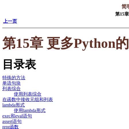
简明
第15章
上一页
第15章 更多Python
目录表
特殊的方法
单语句块
列表综合
使用列表综合
在函数中接收元组和列表
lambda形式
使用lambda形式
exec和eval语句
assert语句
repr函数