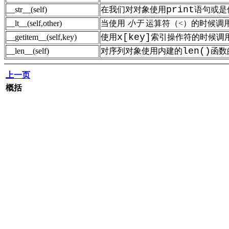
print
__str__(self)
在我们对对象使用
语句或是
__lt__(self,other)
当使用
小于
运算符（<）的时候调
x[key]
__getitem__(self,key)
使用
索引操作符的时候调
len()
__len__(self)
对序列对象使用内建的
函数
上一页
概括