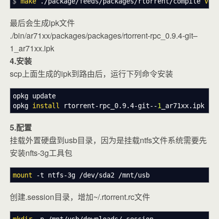
$
make
.
/
package
/
feeds
/
packages
/
rtorrent
/
compile
V
=s
最后会生成ipk文件
./bin/ar71xx/packages/packages/rtorrent-rpc_0.9.4-git–
1_ar71xx.ipk
4.安装
scp上面生成的ipk到路由后，运行下列命令安装
opkg update
opkg
install
rtorrent-rpc_0.9.4-git--
1
_ar71xx.ipk
5.配置
挂载外置硬盘到usb目录，因为是挂载ntfs文件系统需要先
安装nfts-3g工具包
mount
-t
ntfs-3g
/
dev
/
sda2
/
mnt
/
usb
创建.session目录，增加~/.rtorrent.rc文件