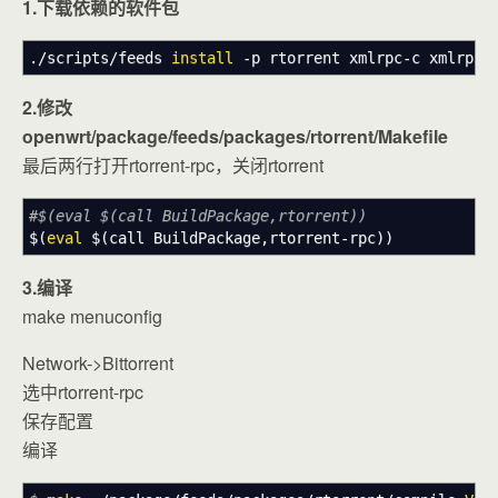
1.下载依赖的软件包
.
/
scripts
/
feeds
install
-p
rtorrent xmlrpc-c xmlrpc-c
2.修改
openwrt/package/feeds/packages/rtorrent/Makefile
最后两行打开rtorrent-rpc，关闭rtorrent
#$(eval $(call BuildPackage,rtorrent))
$
(
eval
$
(
call BuildPackage,rtorrent-rpc
)
)
3.编译
make menuconfig
Network->Bittorrent
选中rtorrent-rpc
保存配置
编译