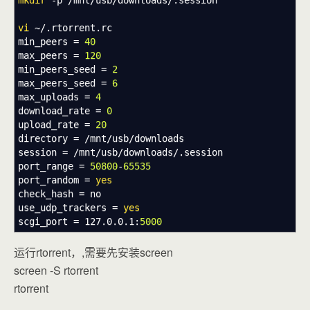
mkdir
-p
/
mnt
/
usb
/
downloads
/
.session
vi
~
/
.rtorrent.rc
min_peers =
40
max_peers =
120
min_peers_seed =
2
max_peers_seed =
6
max_uploads =
4
download_rate =
0
upload_rate =
20
directory =
/
mnt
/
usb
/
downloads
session =
/
mnt
/
usb
/
downloads
/
.session
port_range =
50800
-
65535
port_random =
yes
check_hash = no
use_udp_trackers =
yes
scgi_port = 127.0.0.1:
5000
运行rtorrent，,需要先安装screen
screen -S rtorrent
rtorrent