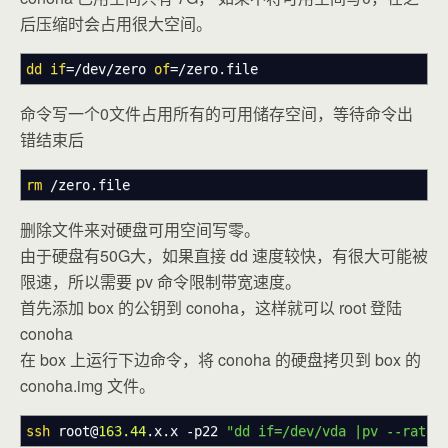
后压缩时会占用很大空间。
dd
if
=
/
dev
/
zero
of
=
/
zero.file
命令写一个0文件占用所有的可用储存空间，等待命令出
错结束后
rm
/
zero.file
删除文件来对硬盘可用空间写零。
由于硬盘有50G大，如果直接 dd 速度较快，有很大可能被
限速，所以需要 pv 命令限制带宽速度。
首先添加 box 的公钥到 conoha，这样就可以 root 登陆
conoha
在 box 上运行下边命令，将 conoha 的硬盘拷贝到 box 的
conoha.img 文件。
ssh
root
@
163.44
.x.x
-p22
"dd if=/dev/vda |pv --rate-