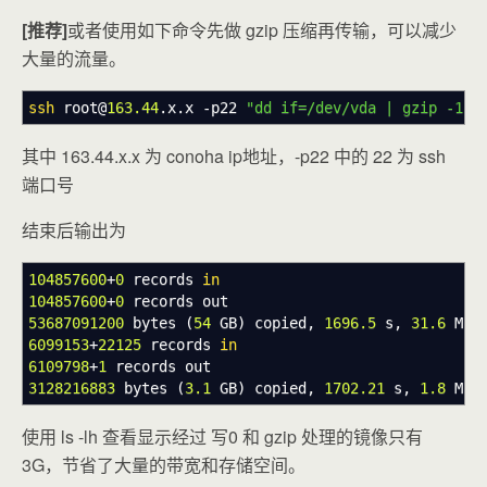
[推荐]
或者使用如下命令先做 gzip 压缩再传输，可以减少
大量的流量。
ssh
root
@
163.44
.x.x
-p22
"dd if=/dev/vda | gzip -1 -
其中 163.44.x.x 为 conoha ip地址，-p22 中的 22 为 ssh
端口号
结束后输出为
104857600
+
0
records
in
104857600
+
0
records out
53687091200
bytes
(
54
GB
)
copied,
1696.5
s,
31.6
MB
/
6099153
+
22125
records
in
6109798
+
1
records out
3128216883
bytes
(
3.1
GB
)
copied,
1702.21
s,
1.8
MB
/
使用 ls -lh 查看显示经过 写0 和 gzip 处理的镜像只有
3G，节省了大量的带宽和存储空间。