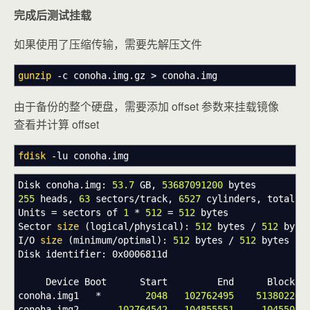
完成后测试挂载
如果使用了压缩传输，需要先解压文件
gunzip
-c
conoha.img.gz
>
conoha.img
由于备份的整个硬盘，需要添加 offset 参数来挂载镜像
查看并计算 offset
fdisk
-lu
conoha.img
Disk conoha.img:
53.7
GB,
53687091200
bytes
255
heads,
63
sectors
/
track,
6527
cylinders, total
1
Units = sectors of
1
*
512
=
512
bytes
Sector
size
(
logical
/
physical
)
:
512
bytes
/
512
byte
I
/
O
size
(
minimum
/
optimal
)
:
512
bytes
/
512
bytes
Disk identifier: 0x0006811d
Device Boot Start End Blocks Id
conoha.img1
*
2048
102762495
51380224
conoha.img2
102764542
104855551
1045505