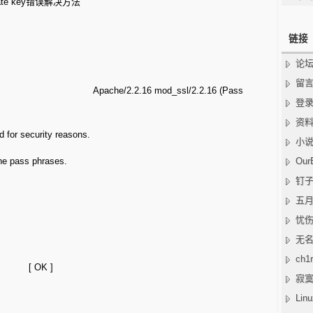
 private key错误解决方法
链接
论
留
che2 Apache/2.2.16 mod_ssl/2.2.16 (Pass
登
资
d for security reasons.
小
the pass phrases.
OurB
钉
五
忧伤的
无名小
ch1r
 ]
寂
Li