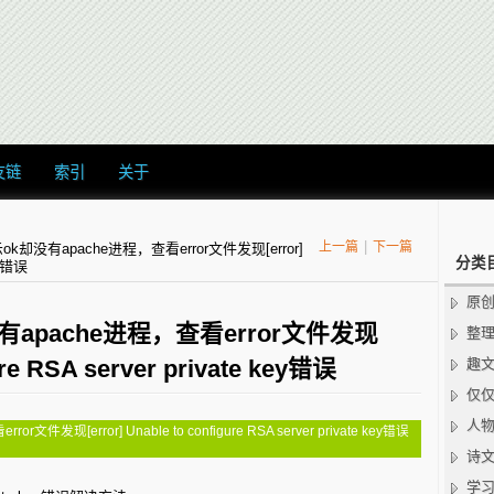
友链
索引
关于
|
上一篇
下一篇
ok却没有apache进程，查看error文件发现[error]
分类
ey错误
原
有apache进程，查看error文件发现
整
gure RSA server private key错误
趣
仅
人
现[error] Unable to configure RSA server private key错误
诗
学