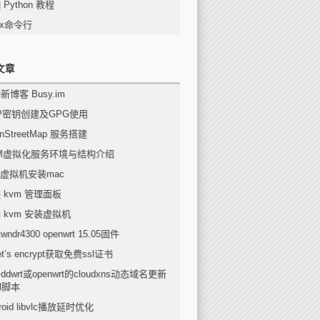
 Python 教程
nux命令行
文章
新博客 Busy.im
P密钥创建及GPG使用
nStreetMap 服务搭建
M虚拟化服务环境与结构介绍
m虚拟机安装mac
 kvm 管理面板
 kvm 安装虚拟机
ndr4300 openwrt 15.05固件
t’s encrypt获取免费ssl证书
ddwrt或openwrt的cloudxns动态域名更新
ll脚本
roid libvlc播放延时优化