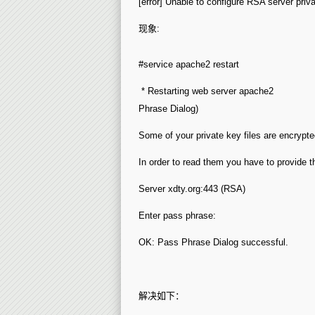
[error] Unable to configure RSA server
现象:
#service apache2 restart
* Restarting web server apa
Phrase Dialog)
Some of your private key files are encrypte
In order to read them you have to provide 
Server xdty.org:443 (RSA)
Enter pass phrase:
OK: Pass Phrase Dialog successful.
[ OK
解决如下：