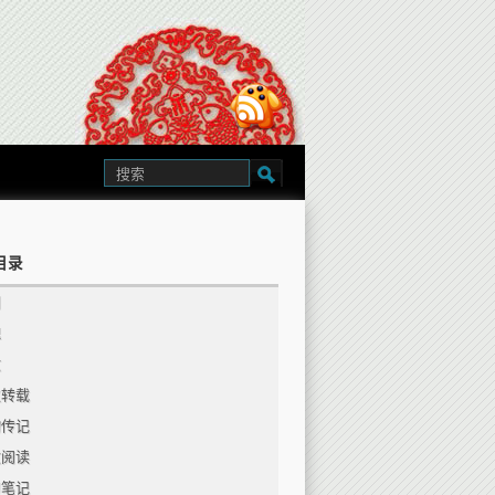
目录
创
理
文
仅转载
物传记
文阅读
习笔记