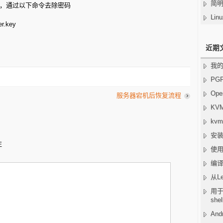
简明
录，通过以下命令去除密码
Li
er.key
近期
我的
PG
Ope
服务器宕机后恢复流程
KV
kv
安装
注
使用
编译w
从Le
用于
she
And