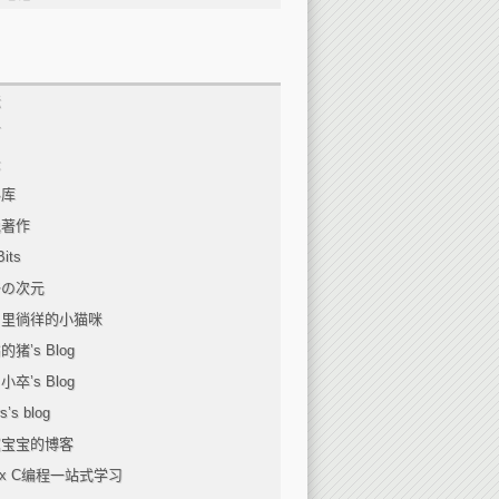
坛
言
录
料库
说著作
its
子の次元
月里徜徉的小猫咪
猪’s Blog
卒’s Blog
s’s blog
寞宝宝的博客
nux C编程一站式学习