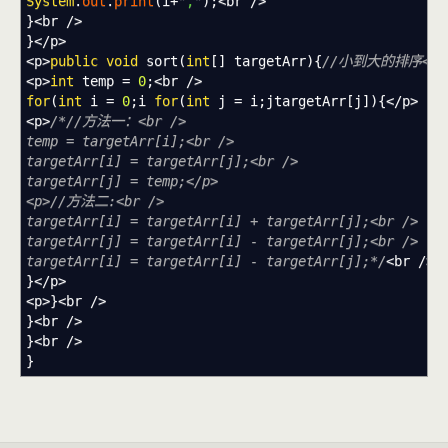
System
.
out
.
print
(
i
+
","
)
;<
br
/>
}
<
br
/>
}
</
p
>
<
p
>
public
void
sort
(
int
[
]
targetArr
)
{
//小到大的排序</p
<
p
>
int
temp
=
0
;<
br
/>
for
(
int
i
=
0
;
i
for
(
int
j
=
i
;
jtargetArr
[
j
]
)
{
</
p
>
<
p
>
/*//方法一：<br />
temp = targetArr[i];<br />
targetArr[i] = targetArr[j];<br />
targetArr[j] = temp;</p>
<p>//方法二:<br />
targetArr[i] = targetArr[i] + targetArr[j];<br />
targetArr[j] = targetArr[i] - targetArr[j];<br />
targetArr[i] = targetArr[i] - targetArr[j];*/
<
br
/>
}
</
p
>
<
p
>
}
<
br
/>
}
<
br
/>
}
<
br
/>
}