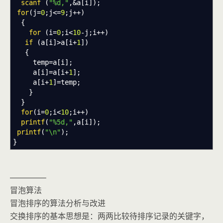
scanf
(
"%d,"
,&
a
[
i
]
)
;
for
(
j
=
0
;
j
<=
9
;
j
++
)
{
for
(
i
=
0
;
i
<
10
-
j
;
i
++
)
if
(
a
[
i
]
>
a
[
i
+
1
]
)
{
temp
=
a
[
i
]
;
a
[
i
]
=
a
[
i
+
1
]
;
a
[
i
+
1
]
=
temp
;
}
}
for
(
i
=
0
;
i
<
10
;
i
++
)
printf
(
"%5d,"
,
a
[
i
]
)
;
printf
(
"
\n
"
)
;
}
————–
冒泡算法
冒泡排序的算法分析与改进
交换排序的基本思想是：两两比较待排序记录的关键字，