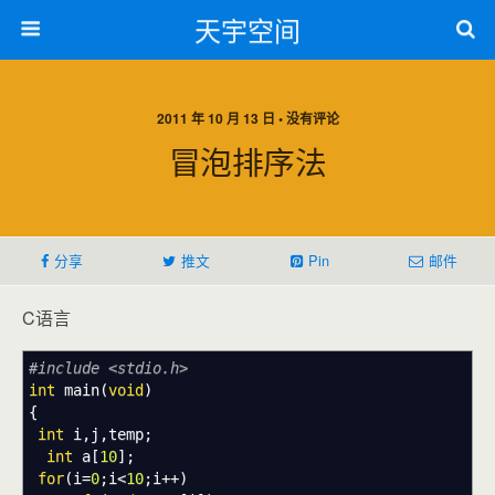
天宇空间
2011 年 10 月 13 日 • 没有评论
冒泡排序法
分享
推文
Pin
邮件
C语言
#include <stdio.h>
int
main
(
void
)
{
int
i
,
j
,
temp
;
int
a
[
10
]
;
for
(
i
=
0
;
i
<
10
;
i
++
)