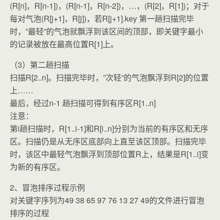
(R[n]，R[n-1])，(R[n-1]，R[n-2])，…，(R[2]，R[1])；对于
每对气泡(R[j+1]，R[j])，若R[j+1].key 第一趟扫描完毕
时，”最轻”的气泡就飘浮到该区间的顶部，即关键字最小
的记录被放在最高位置R[1]上。
（3）第二趟扫描
扫描R[2..n]。扫描完毕时，”次轻”的气泡飘浮到R[2]的位置
上……
最后，经过n-1 趟扫描可得到有序区R[1..n]
注意：
第i趟扫描时，R[1..i-1]和R[i..n]分别为当前的有序区和无序
区。扫描仍是从无序区底部向上直至该区顶部。扫描完毕
时，该区中最轻气泡飘浮到顶部位置R上，结果是R[1..i]变
为新的有序区。
2、冒泡排序过程示例
对关键字序列为49 38 65 97 76 13 27 49的文件进行冒泡
排序的过程