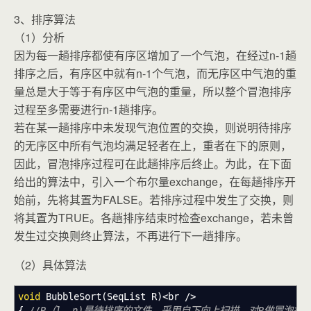
3、排序算法
（1）分析
因为每一趟排序都使有序区增加了一个气泡，在经过n-1趟
排序之后，有序区中就有n-1个气泡，而无序区中气泡的重
量总是大于等于有序区中气泡的重量，所以整个冒泡排序
过程至多需要进行n-1趟排序。
若在某一趟排序中未发现气泡位置的交换，则说明待排序
的无序区中所有气泡均满足轻者在上，重者在下的原则，
因此，冒泡排序过程可在此趟排序后终止。为此，在下面
给出的算法中，引入一个布尔量exchange，在每趟排序开
始前，先将其置为FALSE。若排序过程中发生了交换，则
将其置为TRUE。各趟排序结束时检查exchange，若未曾
发生过交换则终止算法，不再进行下一趟排序。
（2）具体算法
void
BubbleSort
(
SeqList R
)
<
br
/>
{
//R（l..n)是待排序的文件，采用自下向上扫描，对R做冒泡排序<