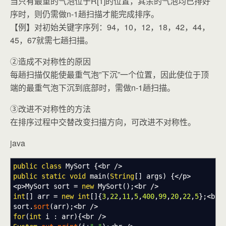
当只有最重的气泡位于R[1]的位置，其余的气泡均已排好
序时，则仍需做n-1趟扫描才能完成排序。
【例】对初始关键字序列：94，10，12，18，42，44，
45，67就需七趟扫描。
②造成不对称性的原因
每趟扫描仅能使最重气泡”下沉”一个位置，因此使位于顶
端的最重气泡下沉到底部时，需做n-1趟扫描。
③改进不对称性的方法
在排序过程中交替改变扫描方向，可改进不对称性。
java
public
class
MySort
{
<
br
/>
public
static
void
main
(
String
[
]
args
)
{
</
p
>
<
p
>
MySort sort
=
new
MySort
(
)
;<
br
/>
int
[
]
arr
=
new
int
[
]
{
3
,
22
,
11
,
5
,
400
,
99
,
20
,
22
,
5
}
;<
br
sort.
sort
(
arr
)
;<
br
/>
for
(
int
i
:
arr
)
{
<
br
/>