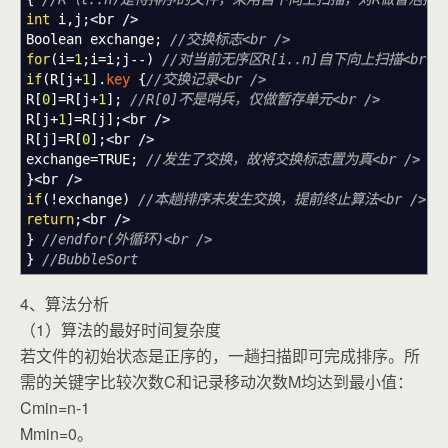
int
i
,
j
;<
br
/>
Boolean exchange
;
//交换标志<br />
for
(
i
=
1
;
i
=
i
;
j
--
)
//对当前无序区R[i..n]自下向上扫描<br /
if
(
R
[
j
+
1
]
.
key
{
//交换记录<br />
R
[
0
]
=
R
[
j
+
1
]
;
//R[0]不是哨兵，仅做暂存单元<br />
R
[
j
+
1
]
=
R
[
j
]
;<
br
/>
R
[
j
]
=
R
[
0
]
;<
br
/>
exchange
=
TRUE
;
//发生了交换，故将交换标志置为真<br />
}
<
br
/>
if
(
!
exchange
)
//本趟排序未发生交换，提前终止算法<br />
return
;<
br
/>
}
//endfor(外循环)<br />
}
//BubbleSort
4、算法分析
（1）算法的最好时间复杂度
若文件的初始状态是正序的，一趟扫描即可完成排序。所
需的关键字比较次数C和记录移动次数M均达到最小值：
Cmin=n-1
Mmin=0。